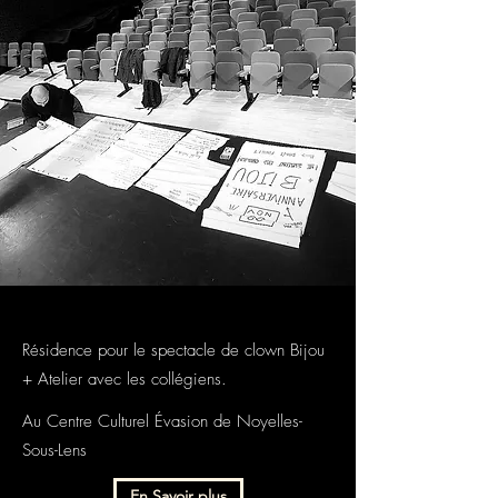
Résidence pour le spectacle de clown Bijou
+ Atelier avec les
collégiens.
Au Centre Culturel Évasion de Noyelles-
Sous-Lens
En Savoir plus